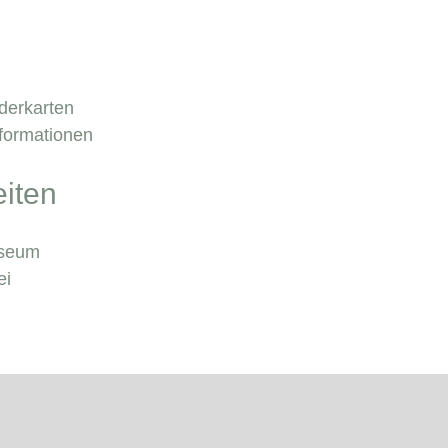
derkarten
nformationen
iten
useum
ei