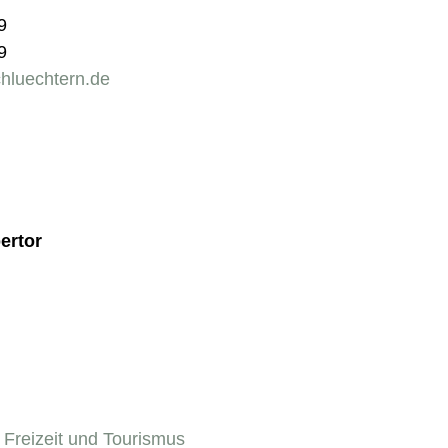
9
9
luechtern.de
ertor
- Freizeit und Tourismus