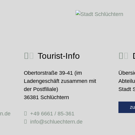
Tourist-Info
D
Obertorstraße 39-41 (im
Übersi
Ladengeschäft zusammen mit
Abteil
der Postfiliale)
Stadt 
36381 Schlüchtern
zu
rn.de
+49 6661 / 85-361
info@schluechtern.de