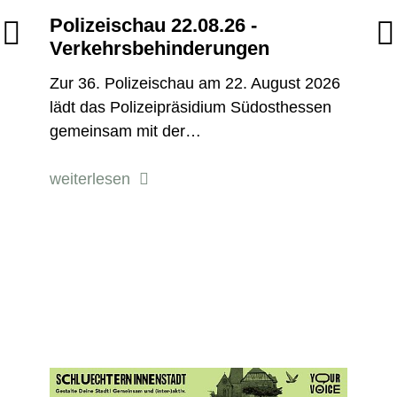
,
Polizeischau 22.08.26 -
Fahr
Verkehrsbehinderungen
Main
Zur 36. Polizeischau am 22. August 2026
Straße
lädt das Polizeipräsidium Südosthessen
Linien 
gemeinsam mit der…
weiter
weiterlesen