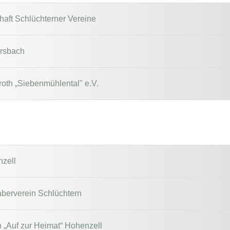
aft Schlüchterner Vereine
ersbach
roth „Siebenmühlental" e.V.
zell
aberverein Schlüchtern
n „Auf zur Heimat“ Hohenzell