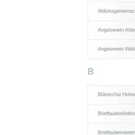
Aktionsgemeinsch
Angelverein Ahl
Angelverein Wall
B
Bläserchor Hohen
Brieftaubenliebh
Brieftaubenverei