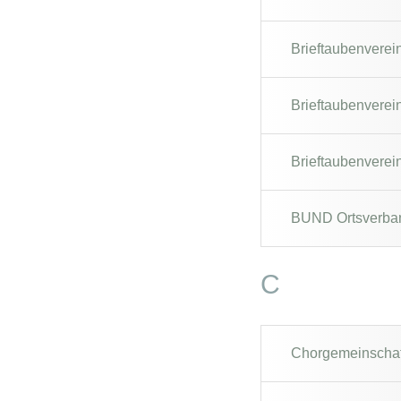
Brieftaubenverei
Brieftaubenverei
Brieftaubenverei
BUND Ortsverban
C
Chorgemeinschaf