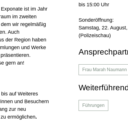
bis 15:00 Uhr
Exponate ist im Jahr
sraum im zweiten
Sonderöffnung:
 dem wir regelmäßig
Samstag, 22. August,
en. Auch
(Polizeischau)
aus der Region haben
Sammlungen und Werke
Ansprechpart
u präsentieren.
se gern an!
Frau Marah Naumann
Weiterführen
 bis auf Weiteres
erinnen und Besuchern
Führungen
ang zur neu
 zu ermöglichen
.