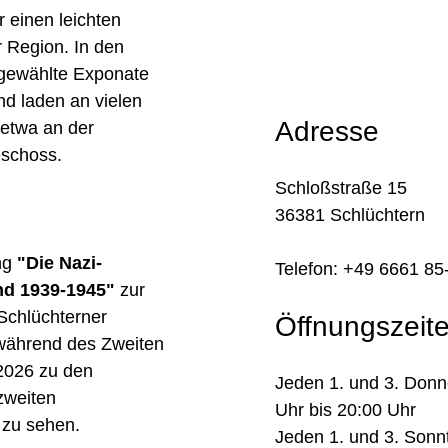
r einen leichten
r Region. In den
sgewählte Exponate
nd laden an vielen
Adresse
 etwa an der
eschoss.
Schloßstraße 15
36381 Schlüchtern
ung
"Die Nazi-
Telefon: +49 6661 85
nd 1939-1945"
zur
Schlüchterner
Öffnungszeit
 während des Zweiten
 2026 zu den
Jeden 1. und 3. Donn
zweiten
Uhr bis 20:00 Uhr
zu sehen.
Jeden 1. und 3. Sonn