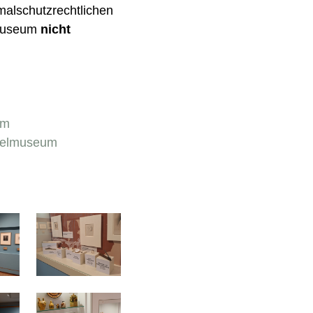
malschutzrechtlichen
lmuseum
nicht
um
kelmuseum