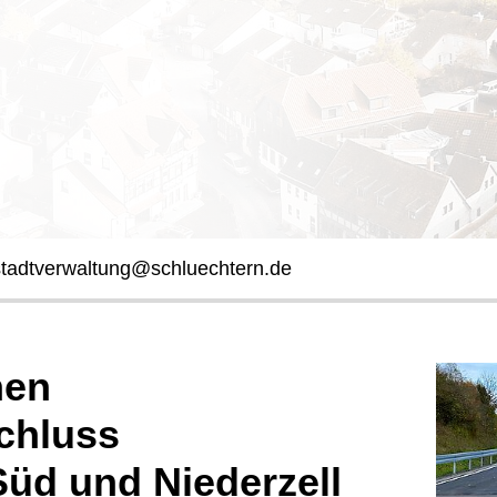
stadtverwaltung@schluechtern.de
hen
chluss
üd und Niederzell