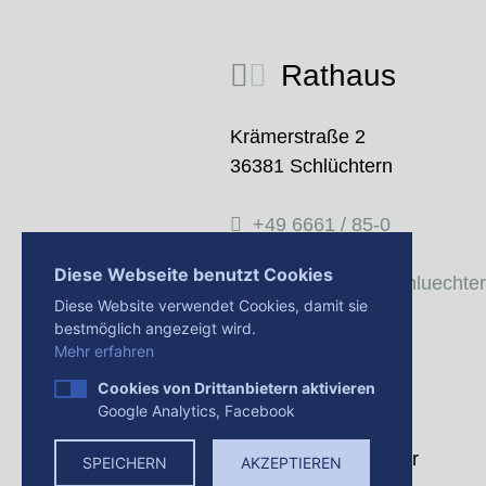
Rathaus
Krämerstraße 2
36381 Schlüchtern
+49 6661 / 85-0
Diese Webseite benutzt Cookies
stadtverwaltung@schluechte
Diese Website verwendet Cookies, damit sie
bestmöglich angezeigt wird.
Montag-Freitag:
Mehr erfahren
8:30 Uhr - 12:00 Uhr
Cookies von Drittanbietern aktivieren
Google Analytics, Facebook
Donnerstag:
14:00 Uhr - 18:00 Uhr
SPEICHERN
AKZEPTIEREN