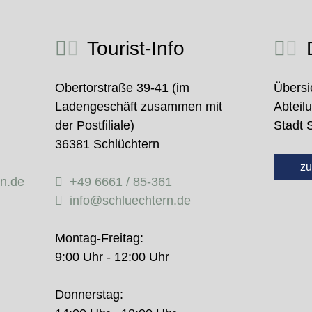
Tourist-Info
D
Obertorstraße 39-41 (im
Übersi
Ladengeschäft zusammen mit
Abteil
der Postfiliale)
Stadt 
36381 Schlüchtern
zu
rn.de
+49 6661 / 85-361
info@schluechtern.de
Montag-Freitag:
9:00 Uhr - 12:00 Uhr
Donnerstag: