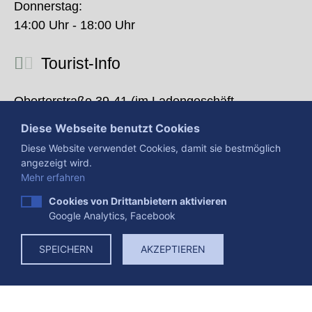
Donnerstag:
14:00 Uhr - 18:00 Uhr
Tourist-Info
Obertorstraße 39-41 (im Ladengeschäft
zusammen mit der Postfiliale)
Diese Webseite benutzt Cookies
36381 Schlüchtern
Diese Website verwendet Cookies, damit sie bestmöglich
angezeigt wird.
+49 6661 / 85-361
Mehr erfahren
info@schluechtern.de
Cookies von Drittanbietern aktivieren
Google Analytics, Facebook
Montag-Freitag:
SPEICHERN
AKZEPTIEREN
9:00 Uhr - 12:00 Uhr
Donnerstag:
14:00 Uhr - 18:00 Uhr