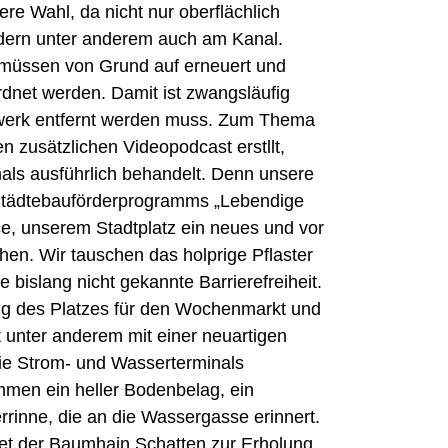
re Wahl, da nicht nur oberflächlich
dern unter anderem auch am Kanal.
 müssen von Grund auf erneuert und
rdnet werden. Damit ist zwangsläufig
werk entfernt werden muss. Zum Thema
 zusätzlichen Videopodcast erstllt,
als ausführlich behandelt. Denn unsere
s Städtebauförderprogramms „Lebendige
e, unserem Stadtplatz ein neues und vor
eihen. Wir tauschen das holprige Pflaster
 bislang nicht gekannte Barrierefreiheit.
ng des Platzes für den Wochenmarkt und
gt unter anderem mit einer neuartigen
 die Strom- und Wasserterminals
men ein heller Bodenbelag, ein
rinne, die an die Wassergasse erinnert.
t der Baumhain Schatten zur Erholung.