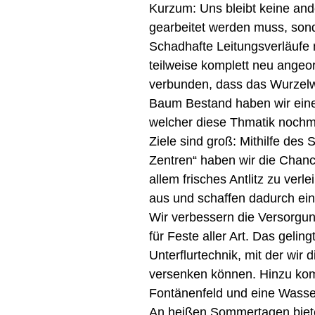
Kurzum: Uns bleibt keine ande
gearbeitet werden muss, son
Schadhafte Leitungsverläufe
teilweise komplett neu angeo
verbunden, dass das Wurzel
Baum Bestand haben wir einen
welcher diese Thmatik nochm
Ziele sind groß: Mithilfe de
Zentren“ haben wir die Chanc
allem frisches Antlitz zu verl
aus und schaffen dadurch eine
Wir verbessern die Versorgu
für Feste aller Art. Das gelin
Unterflurtechnik, mit der wir
versenken können. Hinzu kom
Fontänenfeld und eine Wasser
An heißen Sommertagen biete