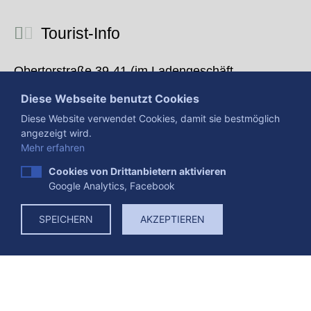
Diese Webseite benutzt Cookies
Rathaus
Diese Website verwendet Cookies, damit sie bestmöglich
angezeigt wird.
Krämerstraße 2
Mehr erfahren
36381 Schlüchtern
Cookies von Drittanbietern aktivieren
Google Analytics, Facebook
+49 6661 / 85-0
SPEICHERN
AKZEPTIEREN
stadtverwaltung@schluechtern.de
Montag-Freitag:
8:30 Uhr - 12:00 Uhr