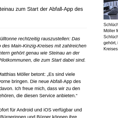
teinau zum Start der Abfall-App des
Schlüch
Möller f
Schlüc
lltonne rechtzeitig rauszustellen: Das
gehört,
p des Main-Kinzig-Kreises mit zahlreichen
Kreises
htern gehört genau wie Steinau an der
Pilotkommunen, die zum Start dabei sind.
tthias Möller betont: „Es sind viele
 vorne bringen. Die neue Abfall-App des
 davon. Ich freue mich, dass wir zu den
ören, die diesen Service anbieten.“
ofort für Android und iOS verfügbar und
e Bürgerinnen und Bürger können ihre