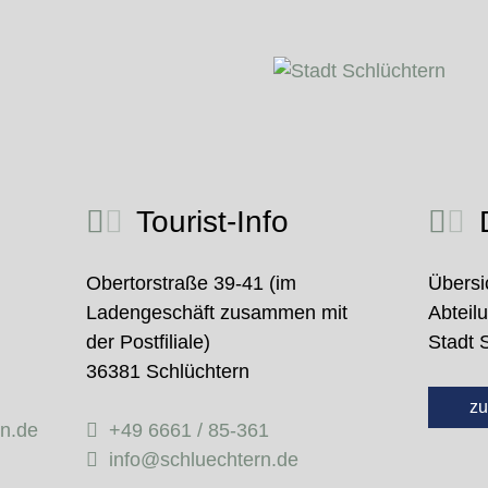
Tourist-Info
D
Obertorstraße 39-41 (im
Übersi
Ladengeschäft zusammen mit
Abteil
der Postfiliale)
Stadt 
36381 Schlüchtern
zu
rn.de
+49 6661 / 85-361
info@schluechtern.de