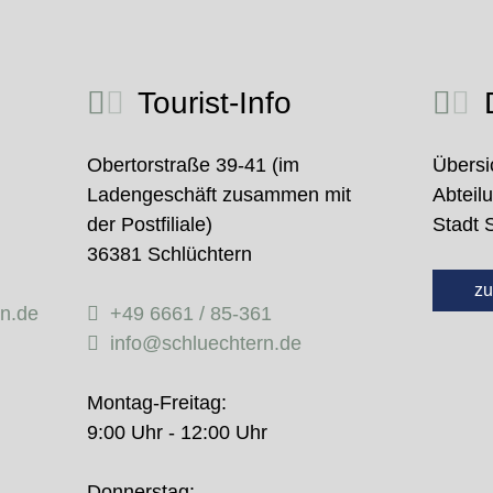
Tourist-Info
D
Obertorstraße 39-41 (im
Übersi
Ladengeschäft zusammen mit
Abteil
der Postfiliale)
Stadt 
36381 Schlüchtern
zu
rn.de
+49 6661 / 85-361
info@schluechtern.de
Montag-Freitag:
9:00 Uhr - 12:00 Uhr
Donnerstag: