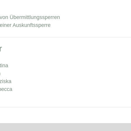
von Übermittlungssperren
einer Auskunftssperre
r
tina
n
ziska
becca