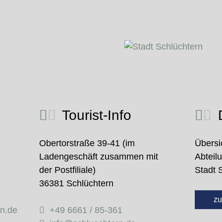
Tourist-Info
D
Obertorstraße 39-41 (im
Übersi
Ladengeschäft zusammen mit
Abteil
der Postfiliale)
Stadt 
36381 Schlüchtern
zu
rn.de
+49 6661 / 85-361