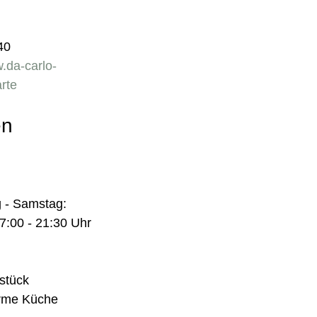
40
w.da-carlo-
arte
en
 - Samstag:
7:00 - 21:30 Uhr
hstück
arme Küche