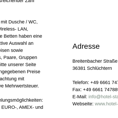
usreichender Zahl
 mit Dusche / WC,
ireless- LAN,
le Betten haben eine
ktive Auswahl an
Adresse
isen sowie
s, Paare, Gruppen
Breitenbacher Straße
tte unserer Seite
36381 Schlüchtern
angegebenen Preise
nachtung mit
Telefon: +49 6661 7
ve Mehrwertsteuer.
Fax: +49 6661 7478
E-Mail:
info@hotel-st
hlungsmöglichkeiten:
Webseite:
www.hotel-
-, EURO-, AMEX- und