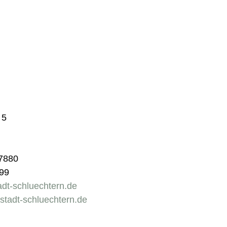
 5
47880
899
adt-schluechtern.de
stadt-schluechtern.de