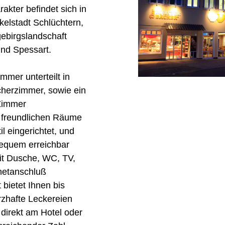
akter befindet sich in
kelstadt Schlüchtern,
lgebirgslandschaft
nd Spessart.
mmer unterteilt in
cherzimmer, sowie ein
Zimmer
d freundlichen Räume
l eingerichtet, und
bequem erreichbar
mit Dusche, WC, TV,
netanschluß
bietet Ihnen bis
zhafte Leckereien
 direkt am Hotel oder