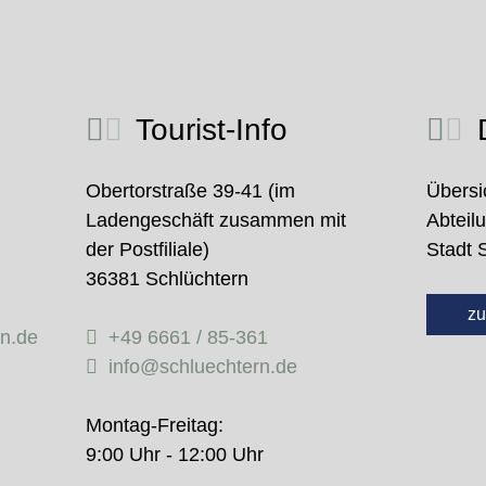
Tourist-Info
D
Obertorstraße 39-41 (im
Übersi
Ladengeschäft zusammen mit
Abteil
der Postfiliale)
Stadt 
36381 Schlüchtern
zu
rn.de
+49 6661 / 85-361
info@schluechtern.de
Montag-Freitag:
9:00 Uhr - 12:00 Uhr