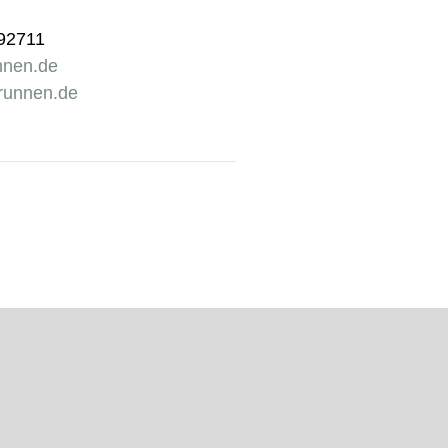
092711
nnen.de
runnen.de