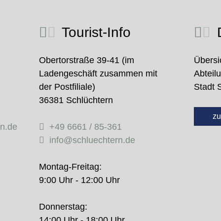
Tourist-Info
D
Obertorstraße 39-41 (im
Übersi
Ladengeschäft zusammen mit
Abteil
der Postfiliale)
Stadt 
36381 Schlüchtern
zu
rn.de
+49 6661 / 85-361
info@schluechtern.de
Montag-Freitag:
9:00 Uhr - 12:00 Uhr
Donnerstag:
14:00 Uhr - 18:00 Uhr