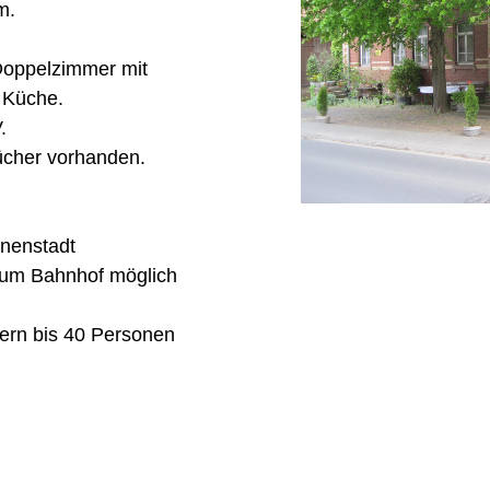
m.
Doppelzimmer mit
 Küche.
.
cher vorhanden.
nnenstadt
zum Bahnhof möglich
iern bis 40 Personen