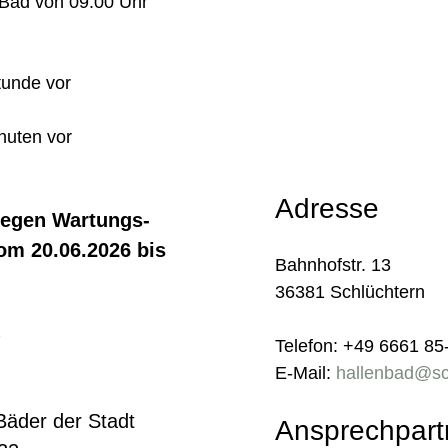
s Bad von 09.00 Uhr
Stunde vor
nuten vor
Adresse
wegen Wartungs-
om 20.06.2026 bis
Bahnhofstr. 13
36381 Schlüchtern
)
Telefon: +49 6661 85
E-Mail:
hallenbad@sc
g
Bäder der Stadt
Ansprechpart