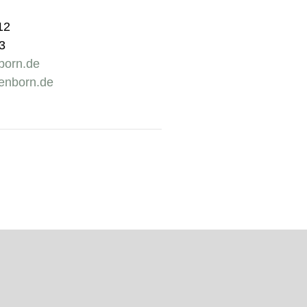
12
3
born.de
enborn.de