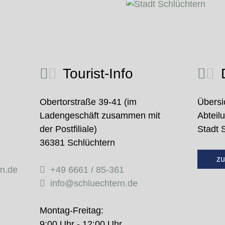
Tourist-Info
D
Obertorstraße 39-41 (im
Übersi
Ladengeschäft zusammen mit
Abteil
der Postfiliale)
Stadt 
36381 Schlüchtern
zu
rn.de
+49 6661 / 85-361
info@schluechtern.de
Montag-Freitag:
9:00 Uhr - 12:00 Uhr