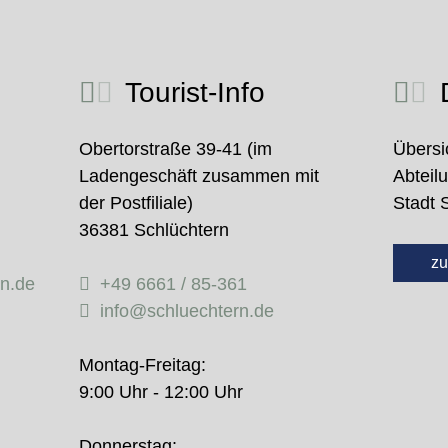
Tourist-Info
D
Obertorstraße 39-41 (im
Übersi
Ladengeschäft zusammen mit
Abteil
der Postfiliale)
Stadt 
36381 Schlüchtern
zu
rn.de
+49 6661 / 85-361
info@schluechtern.de
Montag-Freitag:
9:00 Uhr - 12:00 Uhr
Donnerstag: