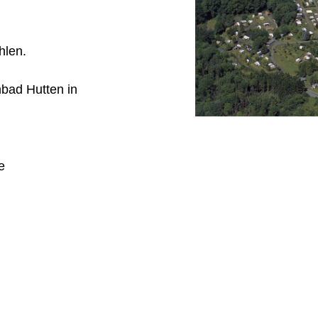
len.
bad Hutten in
e