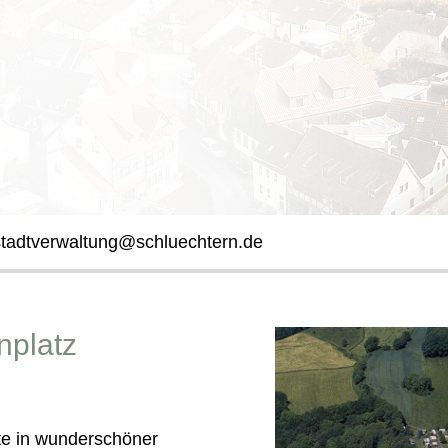
stadtverwaltung@schluechtern.de
nplatz
te in wunderschöner