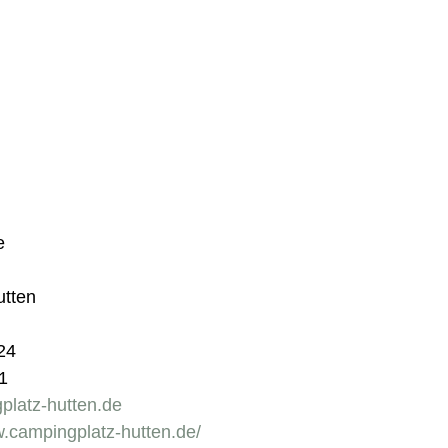
e
utten
24
1
platz-hutten.de
w.campingplatz-hutten.de/