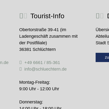
Tourist-Info
D
Obertorstraße 39-41 (im
Übersi
Ladengeschäft zusammen mit
Abteil
der Postfiliale)
Stadt 
36381 Schlüchtern
zu
rn.de
+49 6661 / 85-361
info@schluechtern.de
Montag-Freitag:
9:00 Uhr - 12:00 Uhr
Donnerstag:
14:00 Uhr - 18:00 Uhr