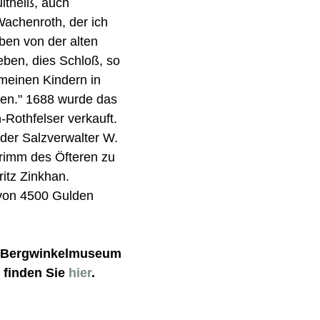
ltheiß, auch
achenroth, der ich
ben von der alten
ben, dies Schloß, so
meinen Kindern in
en." 1688 wurde das
Rothfelser verkauft.
der Salzverwalter W.
Grimm des Öfteren zu
itz Zinkhan.
 von 4500 Gulden
m Bergwinkelmuseum
 finden Sie
hier
.