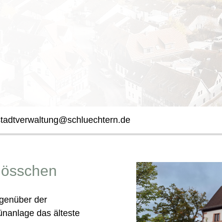
stadtverwaltung@schluechtern.de
lösschen
egenüber der
rünanlage das älteste