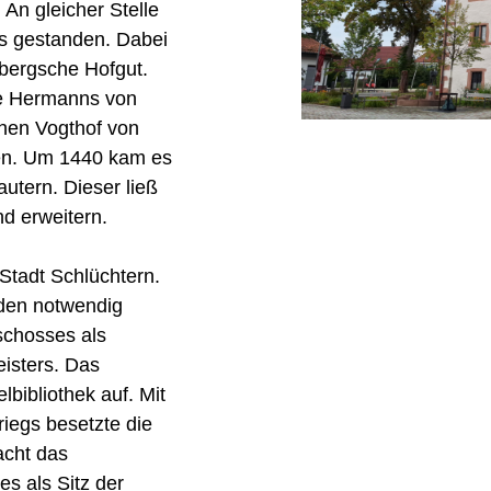
An gleicher Stelle
us gestanden. Dabei
mbergsche Hofgut.
we Hermanns von
chen Vogthof von
en. Um 1440 kam es
utern. Dieser ließ
d erweitern.
Stadt Schlüchtern.
den notwendig
chosses als
isters. Das
bibliothek auf. Mit
iegs besetzte die
cht das
s als Sitz der