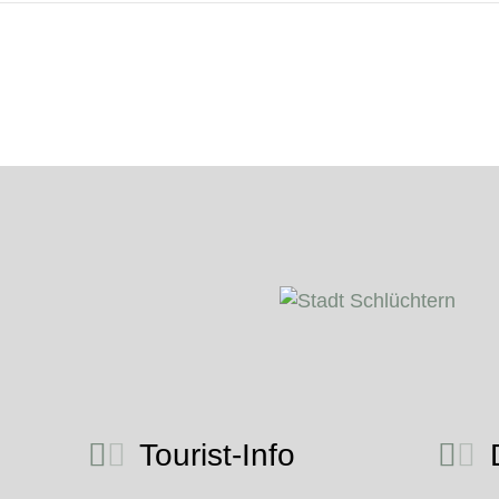
Tourist-Info
D