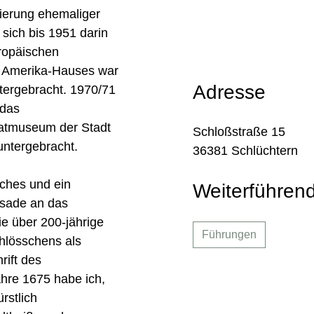
ierung ehemaliger
sich bis 1951 darin
ropäischen
s Amerika-Hauses war
Adresse
ntergebracht. 1970/71
 das
atmuseum der Stadt
Schloßstraße 15
untergebracht.
36381 Schlüchtern
sches und ein
Weiterführen
sade an das
e über 200-jährige
Führungen
hlösschens als
rift des
hre 1675 habe ich,
rstlich