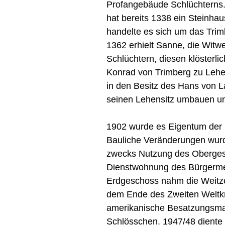
Profangebäude Schlüchterns. 
hat bereits 1338 ein Steinha
handelte es sich um das Tri
1362 erhielt Sanne, die Wit
Schlüchtern, diesen klösterli
Konrad von Trimberg zu Leh
in den Besitz des Hans von La
seinen Lehensitz umbauen un
1902 wurde es Eigentum der 
Bauliche Veränderungen wur
zwecks Nutzung des Oberges
Dienstwohnung des Bürgerme
Erdgeschoss nahm die Weitzel
dem Ende des Zweiten Weltkr
amerikanische Besatzungsma
Schlösschen. 1947/48 diente e