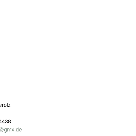
erolz
44438
r@gmx.de