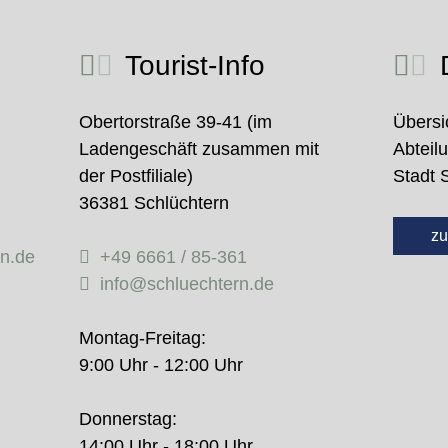
Tourist-Info
D
Obertorstraße 39-41 (im
Übersi
Ladengeschäft zusammen mit
Abteil
der Postfiliale)
Stadt 
36381 Schlüchtern
zu
rn.de
+49 6661 / 85-361
info@schluechtern.de
Montag-Freitag:
9:00 Uhr - 12:00 Uhr
Donnerstag:
14:00 Uhr - 18:00 Uhr