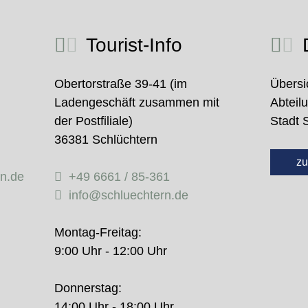
Tourist-Info
D
Obertorstraße 39-41 (im
Übersi
Ladengeschäft zusammen mit
Abteil
der Postfiliale)
Stadt 
36381 Schlüchtern
zu
rn.de
+49 6661 / 85-361
info@schluechtern.de
Montag-Freitag:
9:00 Uhr - 12:00 Uhr
Donnerstag:
14:00 Uhr - 18:00 Uhr