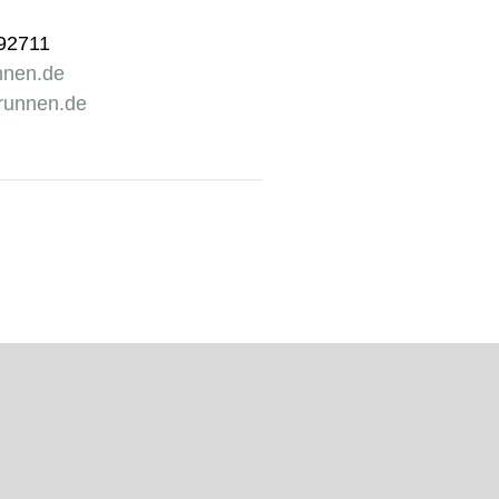
092711
nnen.de
runnen.de