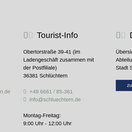
Tourist-Info
D
Obertorstraße 39-41 (im
Übersi
Ladengeschäft zusammen mit
Abteil
der Postfiliale)
Stadt 
36381 Schlüchtern
zu
rn.de
+49 6661 / 85-361
info@schluechtern.de
Montag-Freitag:
9:00 Uhr - 12:00 Uhr