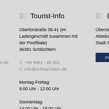
Tourist-Info
D
Obertorstraße 39-41 (im
Übersi
Ladengeschäft zusammen mit
Abteil
der Postfiliale)
Stadt 
36381 Schlüchtern
zu
rn.de
+49 6661 / 85-361
info@schluechtern.de
Montag-Freitag:
9:00 Uhr - 12:00 Uhr
Donnerstag:
14:00 Uhr - 18:00 Uhr