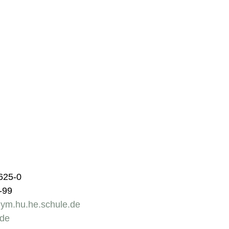
9625-0
-99
gym.hu.he.schule.de
de