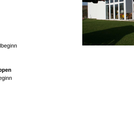
lbeginn
uppen
eginn