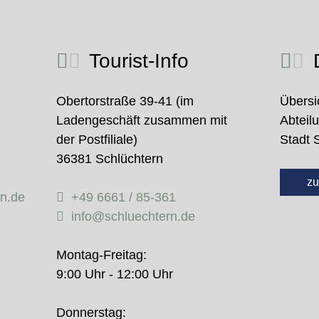
Tourist-Info
D
Obertorstraße 39-41 (im
Übersi
Ladengeschäft zusammen mit
Abteil
der Postfiliale)
Stadt 
36381 Schlüchtern
zu
rn.de
+49 6661 / 85-361
info@schluechtern.de
Montag-Freitag:
9:00 Uhr - 12:00 Uhr
Donnerstag: