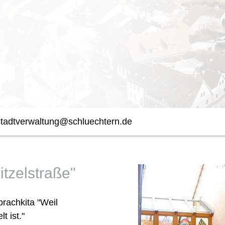
stadtverwaltung@schluechtern.de
tzelstraße"
prachkita "Weil
t ist."