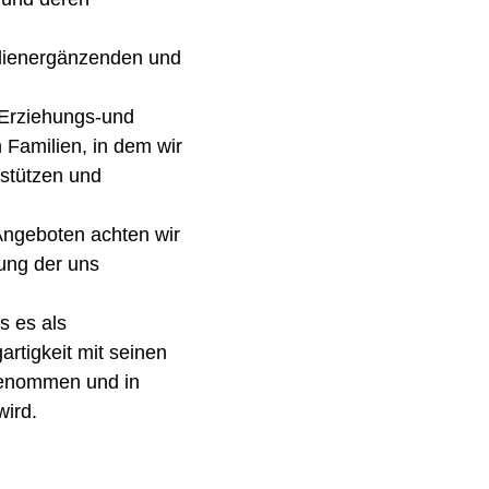
ilienergänzenden und
 Erziehungs-und
 Familien, in dem wir
rstützen und
ngeboten achten wir
rung der uns
s es als
gartigkeit mit seinen
enommen und in
wird.