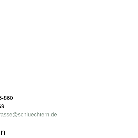
85-860
69
trasse@schluechtern.de
en