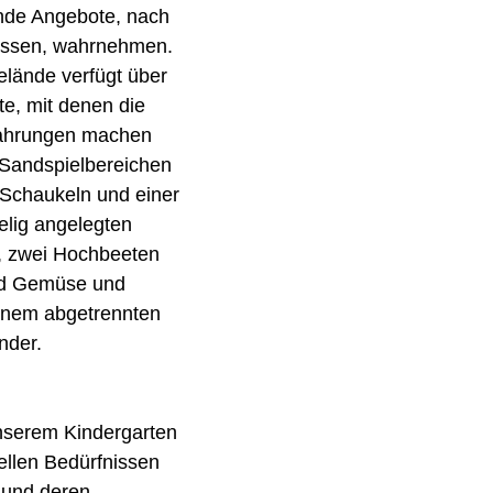
nde Angebote, nach
nissen, wahrnehmen.
lände verfügt über
e, mit denen die
fahrungen machen
 Sandspielbereichen
, Schaukeln und einer
elig angelegten
, zwei Hochbeeten
nd Gemüse und
inem abgetrennten
nder.
unserem Kindergarten
uellen Bedürfnissen
n und deren