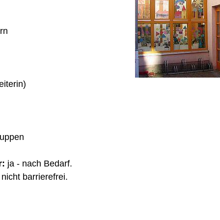
rn
iterin)
ruppen
r:
ja - nach Bedarf.
nicht barrierefrei.