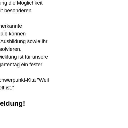
ung die Möglichkeit
mit besonderen
anerkannte
halb können
 Ausbildung sowie ihr
olvieren.
cklung ist für unsere
artentag ein fester
Schwerpunkt-Kita "Weil
t ist."
eldung!