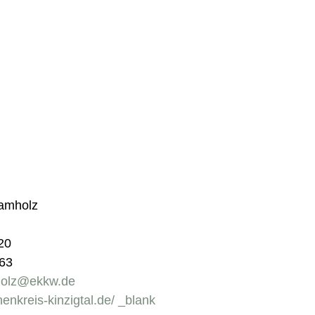
amholz
20
963
holz@ekkw.de
chenkreis-kinzigtal.de/ _blank