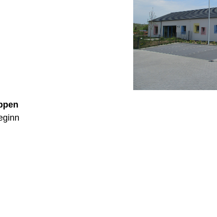
uppen
eginn