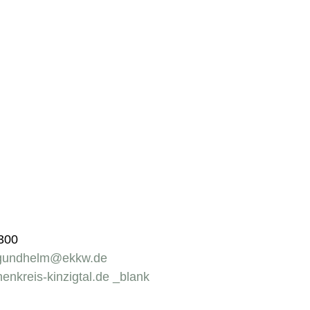
7300
.gundhelm@ekkw.de
chenkreis-kinzigtal.de _blank