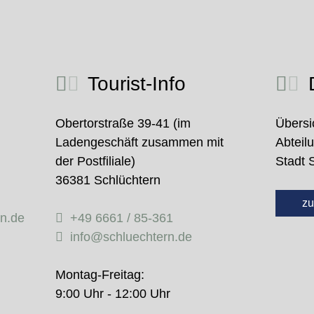
Tourist-Info
D
Obertorstraße 39-41 (im
Übersi
Ladengeschäft zusammen mit
Abteil
der Postfiliale)
Stadt 
36381 Schlüchtern
zu
rn.de
+49 6661 / 85-361
info@schluechtern.de
Montag-Freitag:
9:00 Uhr - 12:00 Uhr