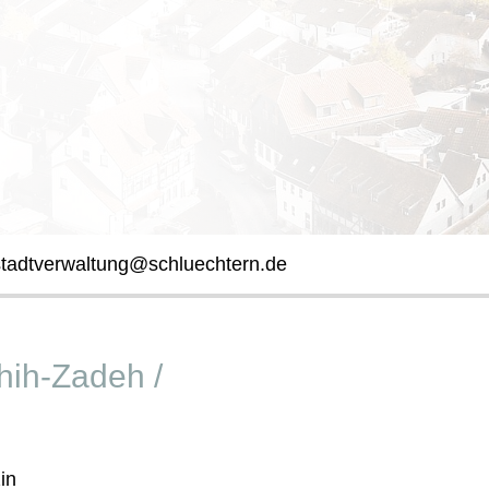
stadtverwaltung@schluechtern.de
ghih-Zadeh /
in