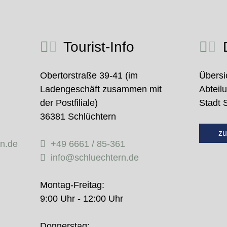
Tourist-Info
D
Obertorstraße 39-41 (im
Übersi
Ladengeschäft zusammen mit
Abteil
der Postfiliale)
Stadt 
36381 Schlüchtern
zu
rn.de
+49 6661 / 85-361
info@schluechtern.de
Montag-Freitag:
9:00 Uhr - 12:00 Uhr
Donnerstag: