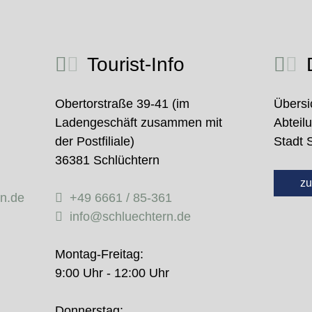
Tourist-Info
D
Obertorstraße 39-41 (im
Übersi
Ladengeschäft zusammen mit
Abteil
der Postfiliale)
Stadt 
36381 Schlüchtern
zu
rn.de
+49 6661 / 85-361
info@schluechtern.de
Montag-Freitag:
9:00 Uhr - 12:00 Uhr
Donnerstag: