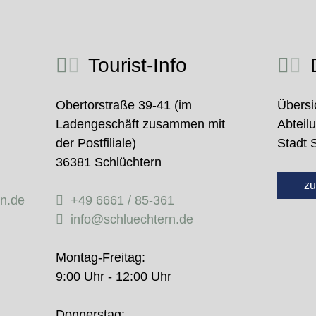
Tourist-Info
D
Obertorstraße 39-41 (im
Übersi
Ladengeschäft zusammen mit
Abteil
der Postfiliale)
Stadt 
36381 Schlüchtern
zu
rn.de
+49 6661 / 85-361
info@schluechtern.de
Montag-Freitag:
9:00 Uhr - 12:00 Uhr
Donnerstag: