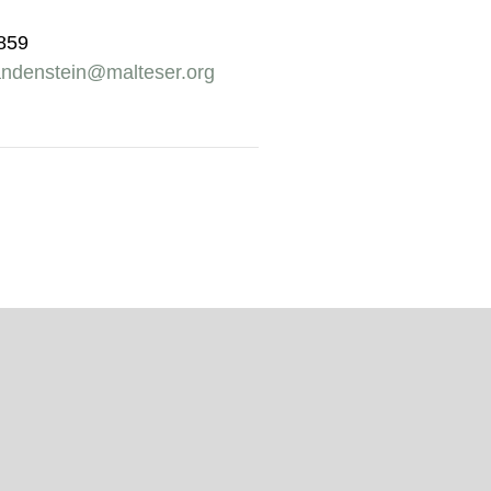
5859
andenstein@malteser.org