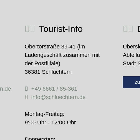
Tourist-Info
D
Obertorstraße 39-41 (im
Übersi
Ladengeschäft zusammen mit
Abteil
der Postfiliale)
Stadt 
36381 Schlüchtern
zu
rn.de
+49 6661 / 85-361
info@schluechtern.de
Montag-Freitag:
9:00 Uhr - 12:00 Uhr
Donnerstag: