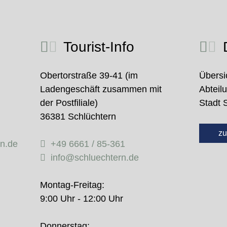
Tourist-Info
D
Obertorstraße 39-41 (im
Übersi
Ladengeschäft zusammen mit
Abteil
der Postfiliale)
Stadt 
36381 Schlüchtern
zu
rn.de
+49 6661 / 85-361
info@schluechtern.de
Montag-Freitag:
9:00 Uhr - 12:00 Uhr
Donnerstag: