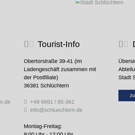
Tourist-Info
D
Obertorstraße 39-41 (im
Übersi
Ladengeschäft zusammen mit
Abteil
der Postfiliale)
Stadt 
36381 Schlüchtern
zu
rn.de
+49 6661 / 85-361
info@schluechtern.de
Montag-Freitag:
9:00 Uhr - 12:00 Uhr