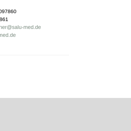
6097860
7861
rner@salu-med.de
med.de