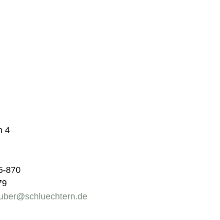
n 4
85-870
79
auber@schluechtern.de