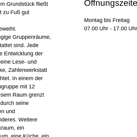
Öffnungszeit
em Grundstück fließt
t zu Fuß gut
Montag bis Freitag
07.00 Uhr - 17.00 Uh
eweiht.
zügige Gruppenräume,
attet sind. Jede
ie Entwicklung der
 eine Lese- und
ke, Zahlenwerkstatt
htet. In einem der
ngruppe mit 12
iesem Raum grenzt
 durch seine
en und
nderes. Weitere
kraum, ein
um, eine Küche, ein