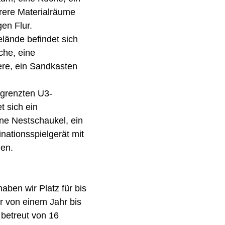
rere Materialräume
gen Flur.
ände befindet sich
che, eine
ere, ein Sandkasten
grenzten U3-
t sich ein
ne Nestschaukel, ein
ationsspielgerät mit
nen.
aben wir Platz für bis
er von einem Jahr bis
 betreut von 16