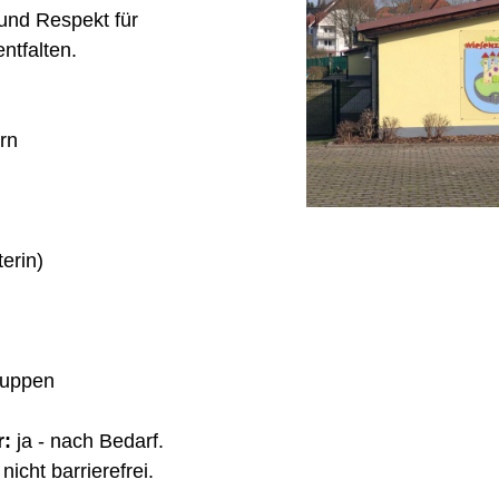
und Respekt für
entfalten.
rn
terin)
ruppen
r:
ja - nach Bedarf.
nicht barrierefrei.