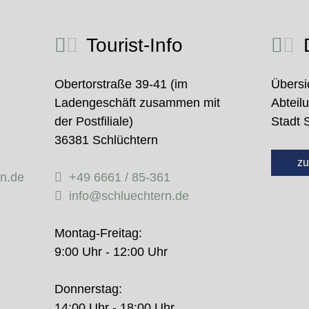
Tourist-Info
D
Obertorstraße 39-41 (im
Übersi
Ladengeschäft zusammen mit
Abteil
der Postfiliale)
Stadt 
36381 Schlüchtern
zu
rn.de
+49 6661 / 85-361
info@schluechtern.de
Montag-Freitag:
9:00 Uhr - 12:00 Uhr
Donnerstag:
14:00 Uhr - 18:00 Uhr