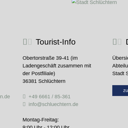
Tourist-Info
D
Obertorstraße 39-41 (im
Übersi
Ladengeschäft zusammen mit
Abteil
der Postfiliale)
Stadt 
36381 Schlüchtern
zu
rn.de
+49 6661 / 85-361
info@schluechtern.de
Montag-Freitag:
9:00 Uhr - 12:00 Uhr