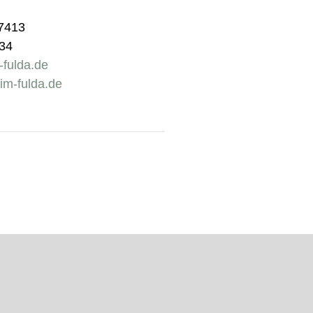
07413
034
-fulda.de
im-fulda.de