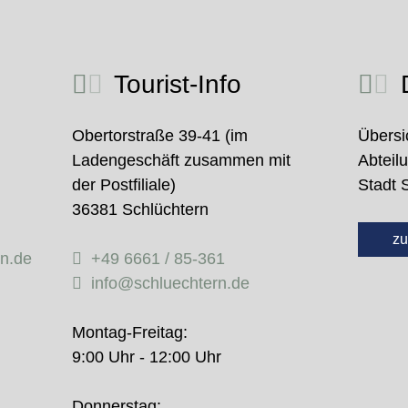
Tourist-Info
D
Obertorstraße 39-41 (im
Übersi
Ladengeschäft zusammen mit
Abteil
der Postfiliale)
Stadt 
36381 Schlüchtern
zu
rn.de
+49 6661 / 85-361
info@schluechtern.de
Montag-Freitag:
9:00 Uhr - 12:00 Uhr
Donnerstag: