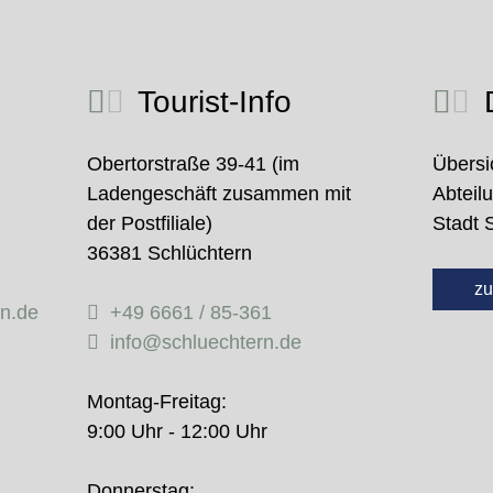
Tourist-Info
D
Obertorstraße 39-41 (im
Übersi
Ladengeschäft zusammen mit
Abteil
der Postfiliale)
Stadt 
36381 Schlüchtern
zu
rn.de
+49 6661 / 85-361
info@schluechtern.de
Montag-Freitag:
9:00 Uhr - 12:00 Uhr
Donnerstag: