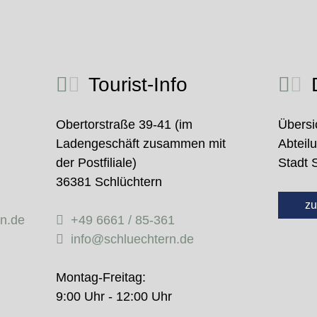
Tourist-Info
D
Obertorstraße 39-41 (im
Übersi
Ladengeschäft zusammen mit
Abteil
der Postfiliale)
Stadt 
36381 Schlüchtern
zu
rn.de
+49 6661 / 85-361
info@schluechtern.de
Montag-Freitag:
9:00 Uhr - 12:00 Uhr