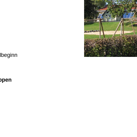
lbeginn
uppen