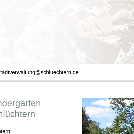
stadtverwaltung@schluechtern.de
ndergarten
lüchtern
tern