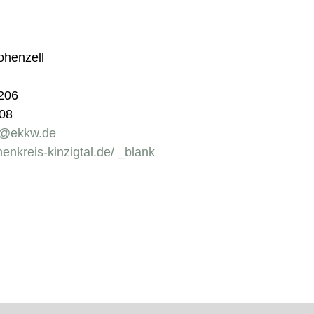
ohenzell
2206
608
s@ekkw.de
chenkreis-kinzigtal.de/ _blank