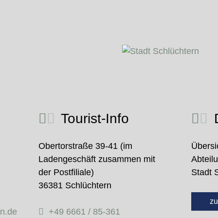
Tourist-Info
D
Obertorstraße 39-41 (im
Übersi
Ladengeschäft zusammen mit
Abteil
der Postfiliale)
Stadt 
36381 Schlüchtern
zu
rn.de
+49 6661 / 85-361