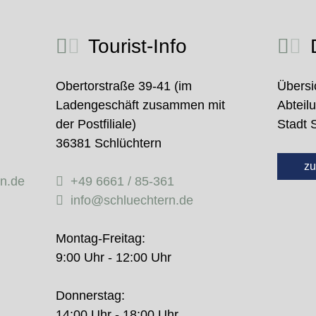
Tourist-Info
D
Obertorstraße 39-41 (im
Übersi
Ladengeschäft zusammen mit
Abteil
der Postfiliale)
Stadt 
36381 Schlüchtern
zu
rn.de
+49 6661 / 85-361
info@schluechtern.de
Montag-Freitag:
9:00 Uhr - 12:00 Uhr
Donnerstag:
14:00 Uhr - 18:00 Uhr