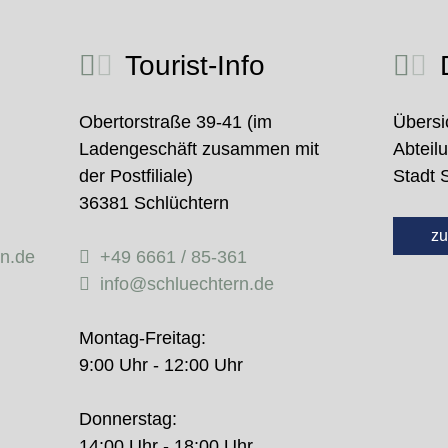
Tourist-Info
D
Obertorstraße 39-41 (im
Übersi
Ladengeschäft zusammen mit
Abteil
der Postfiliale)
Stadt 
36381 Schlüchtern
zu
rn.de
+49 6661 / 85-361
info@schluechtern.de
Montag-Freitag:
9:00 Uhr - 12:00 Uhr
Donnerstag:
14:00 Uhr - 18:00 Uhr