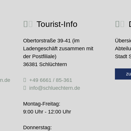
Tourist-Info
D
Obertorstraße 39-41 (im
Übersi
Ladengeschäft zusammen mit
Abteil
der Postfiliale)
Stadt 
36381 Schlüchtern
zu
rn.de
+49 6661 / 85-361
info@schluechtern.de
Montag-Freitag:
9:00 Uhr - 12:00 Uhr
Donnerstag: