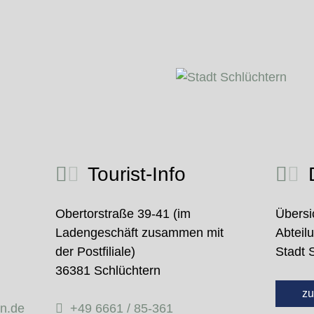
Tourist-Info
D
Obertorstraße 39-41 (im
Übersi
Ladengeschäft zusammen mit
Abteil
der Postfiliale)
Stadt 
36381 Schlüchtern
zu
rn.de
+49 6661 / 85-361